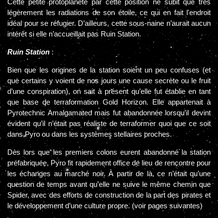
Cette petite protoplanète par cette position ne subit que très
légèrement les radiations de son étoile, ce qui en fait l'endroit
idéal pour se réfugier. D’ailleurs, cette sous-naine n’aurait aucun
intérêt si elle n’accueillait pas Ruin Station.
Ruin Station
:
Bien que les origines de la station soient un peu confuses (et
que certains y voient de nos jours une cause secrète ou le fruit
d’une conspiration), on sait à présent qu’elle fut établie en tant
que base de terraformation Gold Horizon. Elle appartenait à
Pyrotechnic Amalgamated mais fut abandonnée lorsqu’il devint
évident qu’il n’était pas réaliste de terraformer quoi que ce soit
dans Pyro ou dans les systèmes stellaires proches.
Dès lors que les premiers colons eurent abandonné la station
préfabriquée, Pyro fit rapidement office de lieu de rencontre pour
les échanges au marché noir. À partir de là, ce n’était qu’une
question de temps avant qu’elle ne suive le même chemin que
Spider, avec des efforts de construction de la part des pirates et
le développement d’une culture propre. (voir pages suivantes)