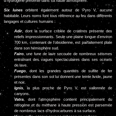
d’hydrogène présente dans sa haute atmosphère.
Six lunes
orbitent également autour de Pyro V, aucune
habitable. Leurs noms font tous référence au feu dans différents
langages et cultures humains :
Adir
,
dont la surface criblée de cratères présente des
reliefs impressionnants. Seule une plaine longue d'environ
700 km, contenant de l'obsidienne, est parfaitement plate
dans son hémisphère sud.
Fairo
, une lune de lave secouée de nombreux séismes
entraînant des vagues spectaculaires dans ses océans
de lave.
Fuego
, dont les grandes quantités de sulfite de fer
présentes dans son sol lui donnent une teinte livide, jaune
et noir.
Ignis
, la plus proche de Pyro V, est vallonnée de
canyons.
Vatra
, dont l'atmosphère contient principalement du
nitrogène et du méthane à haute pression est parsemée
de nombreux lacs d'hydrocarbures à sa surface.